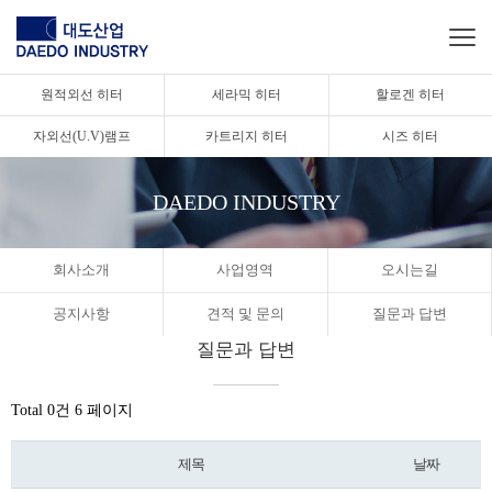
원적외선 히터
세라믹 히터
할로겐 히터
자외선(U.V)램프
카트리지 히터
시즈 히터
DAEDO INDUSTRY
회사소개
사업영역
오시는길
공지사항
견적 및 문의
질문과 답변
질문과 답변
Total 0건
6 페이지
제목
날짜